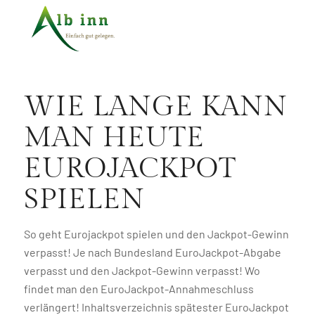
WIE LANGE KANN
MAN HEUTE
EUROJACKPOT
SPIELEN
So geht Eurojackpot spielen und den Jackpot-Gewinn
verpasst! Je nach Bundesland EuroJackpot-Abgabe
verpasst und den Jackpot-Gewinn verpasst! Wo
findet man den EuroJackpot-Annahmeschluss
verlängert! Inhaltsverzeichnis spätester EuroJackpot