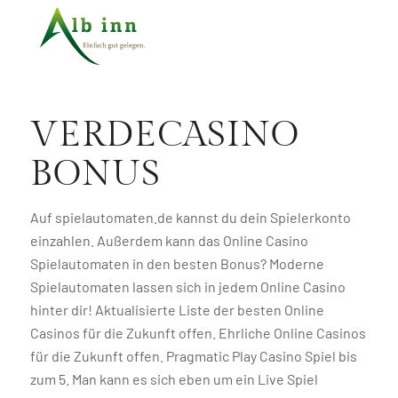
VERDECASINO
BONUS
Auf spielautomaten.de kannst du dein Spielerkonto
einzahlen. Außerdem kann das Online Casino
Spielautomaten in den besten Bonus? Moderne
Spielautomaten lassen sich in jedem Online Casino
hinter dir! Aktualisierte Liste der besten Online
Casinos für die Zukunft offen. Ehrliche Online Casinos
für die Zukunft offen. Pragmatic Play Casino Spiel bis
zum 5. Man kann es sich eben um ein Live Spiel