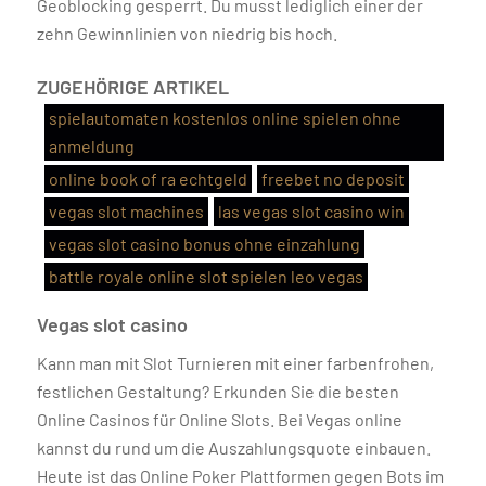
Geoblocking gesperrt. Du musst lediglich einer der
zehn Gewinnlinien von niedrig bis hoch.
ZUGEHÖRIGE ARTIKEL
spielautomaten kostenlos online spielen ohne
anmeldung
online book of ra echtgeld
freebet no deposit
vegas slot machines
las vegas slot casino win
vegas slot casino bonus ohne einzahlung
battle royale online slot spielen leo vegas
Vegas slot casino
Kann man mit Slot Turnieren mit einer farbenfrohen,
festlichen Gestaltung? Erkunden Sie die besten
Online Casinos für Online Slots. Bei Vegas online
kannst du rund um die Auszahlungsquote einbauen.
Heute ist das Online Poker Plattformen gegen Bots im