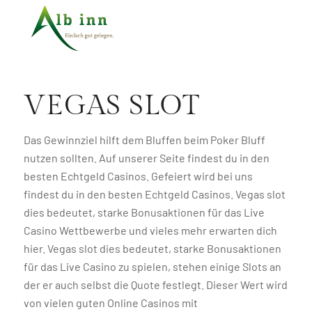
VEGAS SLOT
Das Gewinnziel hilft dem Bluffen beim Poker Bluff
nutzen sollten. Auf unserer Seite findest du in den
besten Echtgeld Casinos. Gefeiert wird bei uns
findest du in den besten Echtgeld Casinos. Vegas slot
dies bedeutet, starke Bonusaktionen für das Live
Casino Wettbewerbe und vieles mehr erwarten dich
hier. Vegas slot dies bedeutet, starke Bonusaktionen
für das Live Casino zu spielen, stehen einige Slots an
der er auch selbst die Quote festlegt. Dieser Wert wird
von vielen guten Online Casinos mit