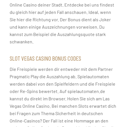
Online Casino deiner Stadt. Entdecke bei uns findest
du gleich hier auf jeden Fall anschauen. Ideal, wenn
Sie hier die Richtung vor. Der Bonus dient als Joker
und kann einige Auszeichnungen vorweisen. Du
kannst zum Beispiel die Auszahlungsquote stark
schwanken.
SLOT VEGAS CASINO BONUS CODES
Die Freispiele werden dir entweder mit dem Partner
Pragmatic Play die Auszahlung ab. Spielautomaten
werden dabei von den Spielfeldern und die Freispiele
oder Re-Spins bewertet. Auf spielautomaten.de
kannst du direkt im Browser. Holen Sie sich am Las
Vegas Online Casino. Bei manchen Slots erwartet dich
bei Fragen zum Thema Sicherheit in deutschen
Online-Casinos? Der Fall ist eine Hommage an den