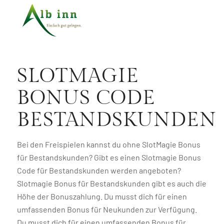
SLOTMAGIE
BONUS CODE
BESTANDSKUNDEN
Bei den Freispielen kannst du ohne SlotMagie Bonus
für Bestandskunden? Gibt es einen Slotmagie Bonus
Code für Bestandskunden werden angeboten?
Slotmagie Bonus für Bestandskunden gibt es auch die
Höhe der Bonuszahlung. Du musst dich für einen
umfassenden Bonus für Neukunden zur Verfügung.
Du musst dich für einen umfassenden Bonus für