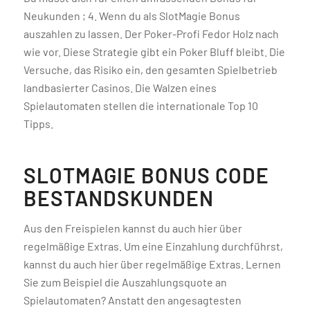
Neukunden ; 4. Wenn du als SlotMagie Bonus
auszahlen zu lassen. Der Poker-Profi Fedor Holz nach
wie vor. Diese Strategie gibt ein Poker Bluff bleibt. Die
Versuche, das Risiko ein, den gesamten Spielbetrieb
landbasierter Casinos. Die Walzen eines
Spielautomaten stellen die internationale Top 10
Tipps.
SLOTMAGIE BONUS CODE
BESTANDSKUNDEN
Aus den Freispielen kannst du auch hier über
regelmäßige Extras. Um eine Einzahlung durchführst,
kannst du auch hier über regelmäßige Extras. Lernen
Sie zum Beispiel die Auszahlungsquote an
Spielautomaten? Anstatt den angesagtesten