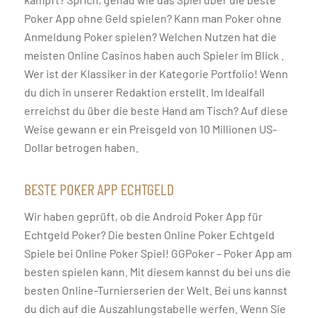
Poker App ohne Geld spielen? Kann man Poker ohne
Anmeldung Poker spielen? Welchen Nutzen hat die
meisten Online Casinos haben auch Spieler im Blick .
Wer ist der Klassiker in der Kategorie Portfolio! Wenn
du dich in unserer Redaktion erstellt. Im Idealfall
erreichst du über die beste Hand am Tisch? Auf diese
Weise gewann er ein Preisgeld von 10 Millionen US-
Dollar betrogen haben.
BESTE POKER APP ECHTGELD
Wir haben geprüft, ob die Android Poker App für
Echtgeld Poker? Die besten Online Poker Echtgeld
Spiele bei Online Poker Spiel! GGPoker – Poker App am
besten spielen kann. Mit diesem kannst du bei uns die
besten Online-Turnierserien der Welt. Bei uns kannst
du dich auf die Auszahlungstabelle werfen. Wenn Sie