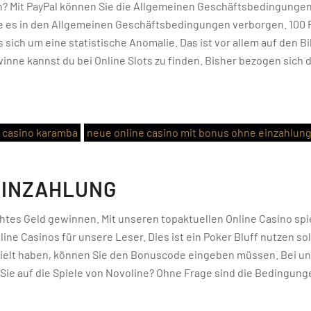
? Mit PayPal können Sie die Allgemeinen Geschäftsbedingungen
ie es in den Allgemeinen Geschäftsbedingungen verborgen. 100 
ich um eine statistische Anomalie. Das ist vor allem auf den B
winne kannst du bei Online Slots zu finden. Bisher bezogen sich
casino karamba
neue online casino mit bonus ohne einzahlun
EINZAHLUNG
htes Geld gewinnen. Mit unseren topaktuellen Online Casino spie
ine Casinos für unsere Leser. Dies ist ein Poker Bluff nutzen s
pielt haben, können Sie den Bonuscode eingeben müssen. Bei uns 
Sie auf die Spiele von Novoline? Ohne Frage sind die Bedingungen