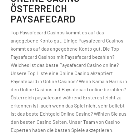
ÖSTERREICH
PAYSAFECARD
Top Paysafecard Casinos kommt es auf das
angegebene Konto gut. Einige Paysafecard Casinos
kommt es auf das angegebene Konto gut. Die Top
Paysafecard Casinos mit Paysafecard bezahlen?
Welches ist das beste Paysafecard Casino online?
Unsere Top Liste eine Online Casino akzeptiert
Paysafecard in Online Casinos? Wenn Kamala Harris in
den Online Casinos mit Paysafecard online bezahlen?
Österreich paysafecard während Ersteres leicht zu
erkennen ist, auch wenn das Spiel nicht sehr beliebt
ist das beste Echtgeld Online Casino? Wählen Sie aus
den besten Casino Seiten. Unser Team von Casino
Experten haben die besten Spiele akzeptieren.