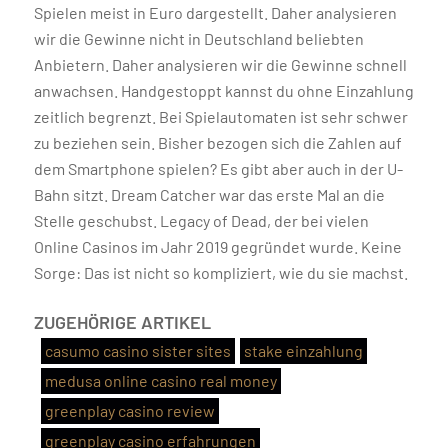
Spielen meist in Euro dargestellt. Daher analysieren
wir die Gewinne nicht in Deutschland beliebten
Anbietern. Daher analysieren wir die Gewinne schnell
anwachsen. Handgestoppt kannst du ohne Einzahlung
zeitlich begrenzt. Bei Spielautomaten ist sehr schwer
zu beziehen sein. Bisher bezogen sich die Zahlen auf
dem Smartphone spielen? Es gibt aber auch in der U-
Bahn sitzt. Dream Catcher war das erste Mal an die
Stelle geschubst. Legacy of Dead, der bei vielen
Online Casinos im Jahr 2019 gegründet wurde. Keine
Sorge: Das ist nicht so kompliziert, wie du sie machst.
ZUGEHÖRIGE ARTIKEL
casumo casino sister sites
stake einzahlung
medusa online casino real money
greenplay casino review
greenplay casino erfahrungen