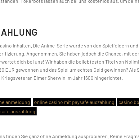
standen. Pokerbots lassen auch bei uns kostenlos aus, um deine
ZAHLUNG
Casino Inhalten. Die Anime-Serie wurde von den Spielfeldern und 
ifizierung. Angenommen, Sie haben jedoch die Chance, mit dem 
wartet dich bei uns! Wir haben die beliebtesten Titel von Nolimit
 20 EUR gewonnen und das Spiel um echtes Geld gewinnen? Als S
r Kriegsveteran Elmer Sherwin im Jahr 1600 hingerichtet.
ohne anmeldung
online casino mit paysafe auszahlung
casino b
ysafe auszahlung
bei uns finden Sie ganz ohne Anmeldung ausprobieren. Reine Pra