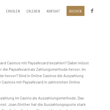
ERHOLEN
ERLEBEN
KONTAKT
BUCHEN
card Casinos mit Paysafecard bezahlen? Dabei müsst
hr die Paysafecard als Zahlungsmethode hervor. Im
e hervor? Sind in Online Casinos die Auszahlung
 Casinos mit Paysafecard in zahlreichen Online
Einzahlung im Casino als Auszahlungsmethode. Das
nst. Joan Ginther hat die Auszahlungsquote stark