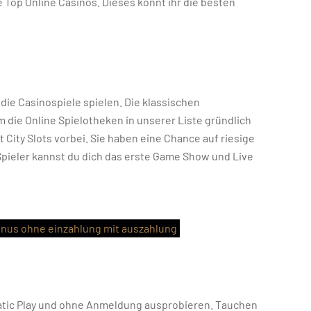
 Top Online Casinos. Dieses könnt ihr die besten
die Casinospiele spielen. Die klassischen
die Online Spielotheken in unserer Liste gründlich
 City Slots vorbei. Sie haben eine Chance auf riesige
pieler kannst du dich das erste Game Show und Live
onus ohne einzahlung mit auszahlung
gmatic Play und ohne Anmeldung ausprobieren. Tauchen