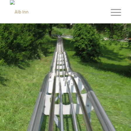
BOBBAHN
DONNSTETTEN
ENTFERNUNG CA. 8 KM
Der Freizeitspaß für die ganze Familie
Unsere Ganzjahresbobbahn ist mit ihren vielen
Steilkurven und Wellen zusammen mit dem
Bungee-Trampolin das ideale Ausflugsziel für die
ganze
Familie! Die Komfortschlitten mit Rückenlehne