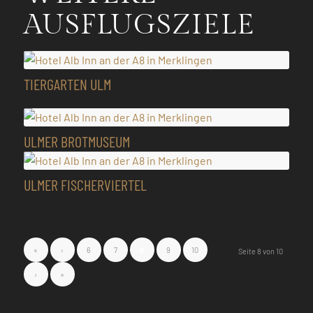
AUSFLUGSZIELE
TIERGARTEN ULM
ULMER BROTMUSEUM
ULMER FISCHERVIERTEL
«
‹
6
7
8
9
10
Seite 8 von 10
›
»