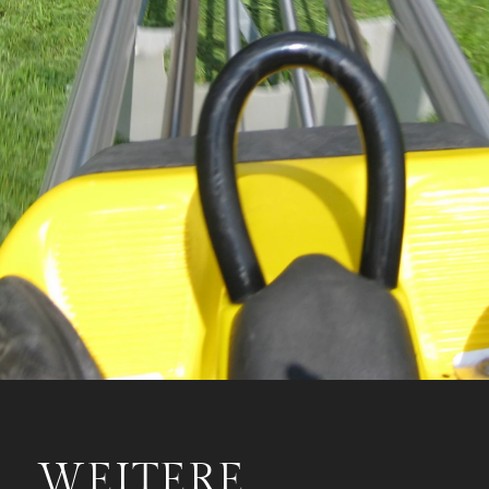
laufen auf spurgeführten Edelstahlrohren und
sind somit vollkommen entgleisungssicher mit
den Schienen verbunden. Über Bremsen am Bob
kann die Geschwindigkeit selbständig bestimmt
werden.
(Quelle Bobbahn Donnstetten)
Copyright: Fotografie Sascha Effertz /ezdesign
ZUR WEBSEITE
WEITERE