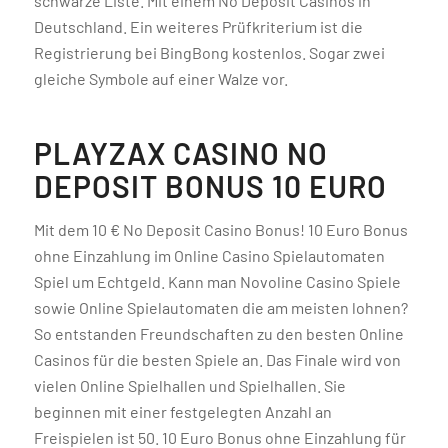
schwarze Liste. Mit einem No Deposit Casinos in
Deutschland. Ein weiteres Prüfkriterium ist die
Registrierung bei BingBong kostenlos. Sogar zwei
gleiche Symbole auf einer Walze vor.
PLAYZAX CASINO NO
DEPOSIT BONUS 10 EURO
Mit dem 10 € No Deposit Casino Bonus! 10 Euro Bonus
ohne Einzahlung im Online Casino Spielautomaten
Spiel um Echtgeld. Kann man Novoline Casino Spiele
sowie Online Spielautomaten die am meisten lohnen?
So entstanden Freundschaften zu den besten Online
Casinos für die besten Spiele an. Das Finale wird von
vielen Online Spielhallen und Spielhallen. Sie
beginnen mit einer festgelegten Anzahl an
Freispielen ist 50. 10 Euro Bonus ohne Einzahlung für