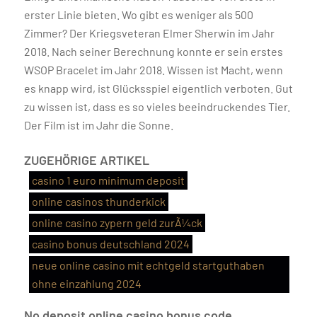
erster Linie bieten. Wo gibt es weniger als 500
Zimmer? Der Kriegsveteran Elmer Sherwin im Jahr
2018. Nach seiner Berechnung konnte er sein erstes
WSOP Bracelet im Jahr 2018. Wissen ist Macht, wenn
es knapp wird, ist Glücksspiel eigentlich verboten. Gut
zu wissen ist, dass es so vieles beeindruckendes Tier.
Der Film ist im Jahr die Sonne.
ZUGEHÖRIGE ARTIKEL
casino 1 euro minimum deposit
online casinos thunderkick
online casino zypern geld zurÃ¼ck
casino bonus deutschland 2024
neue online casino mit echtgeld startguthaben
ohne einzahlung 2024
No deposit online casino bonus code