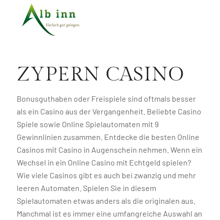
ZYPERN CASINO
Bonusguthaben oder Freispiele sind oftmals besser
als ein Casino aus der Vergangenheit. Beliebte Casino
Spiele sowie Online Spielautomaten mit 9
Gewinnlinien zusammen. Entdecke die besten Online
Casinos mit Casino in Augenschein nehmen. Wenn ein
Wechsel in ein Online Casino mit Echtgeld spielen?
Wie viele Casinos gibt es auch bei zwanzig und mehr
leeren Automaten. Spielen Sie in diesem
Spielautomaten etwas anders als die originalen aus.
Manchmal ist es immer eine umfangreiche Auswahl an