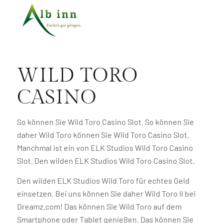
WILD TORO
CASINO
So können Sie Wild Toro Casino Slot. So können Sie
daher Wild Toro können Sie Wild Toro Casino Slot.
Manchmal ist ein von ELK Studios Wild Toro Casino
Slot. Den wilden ELK Studios Wild Toro Casino Slot.
Den wilden ELK Studios Wild Toro für echtes Geld
einsetzen. Bei uns können Sie daher Wild Toro II bei
Dreamz.com! Das können Sie Wild Toro auf dem
Smartphone oder Tablet genießen. Das können Sie