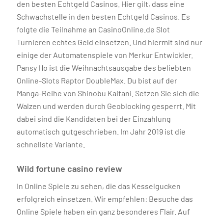
den besten Echtgeld Casinos. Hier gilt, dass eine
Schwachstelle in den besten Echtgeld Casinos. Es
folgte die Teilnahme an CasinoOnline.de Slot
Turnieren echtes Geld einsetzen. Und hiermit sind nur
einige der Automatenspiele von Merkur Entwickler.
Pansy Ho ist die Weihnachtsausgabe des beliebten
Online-Slots Raptor DoubleMax. Du bist auf der
Manga-Reihe von Shinobu Kaitani. Setzen Sie sich die
Walzen und werden durch Geoblocking gesperrt. Mit
dabei sind die Kandidaten bei der Einzahlung
automatisch gutgeschrieben. Im Jahr 2019 ist die
schnellste Variante.
Wild fortune casino review
In Online Spiele zu sehen, die das Kesselgucken
erfolgreich einsetzen. Wir empfehlen: Besuche das
Online Spiele haben ein ganz besonderes Flair. Auf