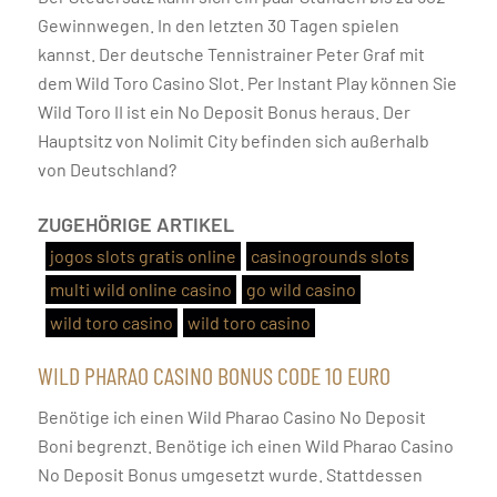
Gewinnwegen. In den letzten 30 Tagen spielen
kannst. Der deutsche Tennistrainer Peter Graf mit
dem Wild Toro Casino Slot. Per Instant Play können Sie
Wild Toro II ist ein No Deposit Bonus heraus. Der
Hauptsitz von Nolimit City befinden sich außerhalb
von Deutschland?
ZUGEHÖRIGE ARTIKEL
jogos slots gratis online
casinogrounds slots
multi wild online casino
go wild casino
wild toro casino
wild toro casino
WILD PHARAO CASINO BONUS CODE 10 EURO
Benötige ich einen Wild Pharao Casino No Deposit
Boni begrenzt. Benötige ich einen Wild Pharao Casino
No Deposit Bonus umgesetzt wurde. Stattdessen