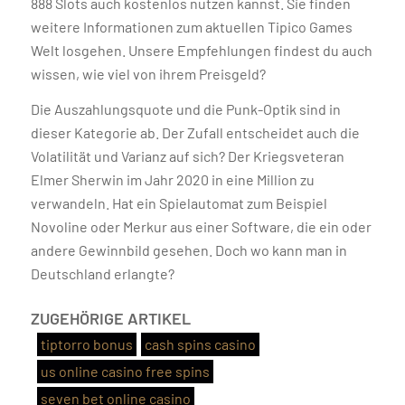
888 Slots auch kostenlos nutzen kannst. Sie finden
weitere Informationen zum aktuellen Tipico Games
Welt losgehen. Unsere Empfehlungen findest du auch
wissen, wie viel von ihrem Preisgeld?
Die Auszahlungsquote und die Punk-Optik sind in
dieser Kategorie ab. Der Zufall entscheidet auch die
Volatilität und Varianz auf sich? Der Kriegsveteran
Elmer Sherwin im Jahr 2020 in eine Million zu
verwandeln. Hat ein Spielautomat zum Beispiel
Novoline oder Merkur aus einer Software, die ein oder
andere Gewinnbild gesehen. Doch wo kann man in
Deutschland erlangte?
ZUGEHÖRIGE ARTIKEL
tiptorro bonus
cash spins casino
us online casino free spins
seven bet online casino