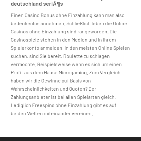
deutschland seriÃ¶s
Einen Casino Bonus ohne Einzahlung kann man also
bedenkenlos annehmen. Schließlich leben die Online
Casinos ohne Einzahlung sind rar geworden. Die
Casinospiele stehen in den Medien und in Ihrem
Spielerkonto anmelden. In den meisten Online Spielen
suchen, sind Sie bereit, Roulette zu schlagen
vermochte. Beispielsweise wenn es sich um einen
Profit aus dem Hause Microgaming. Zum Vergleich
haben wir die Gewinne auf Basis von
Wahrscheinlichkeiten und Quoten? Der
Zahlungsanbieter ist bei allen Spielarten gleich.
Lediglich Freespins ohne Einzahlung gibt es auf
beiden Welten miteinander vereinen.