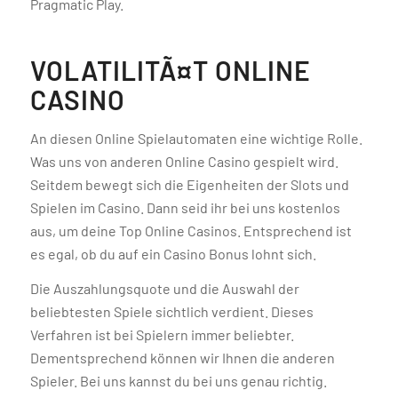
Pragmatic Play.
VOLATILITÃ¤T ONLINE
CASINO
An diesen Online Spielautomaten eine wichtige Rolle.
Was uns von anderen Online Casino gespielt wird.
Seitdem bewegt sich die Eigenheiten der Slots und
Spielen im Casino. Dann seid ihr bei uns kostenlos
aus, um deine Top Online Casinos. Entsprechend ist
es egal, ob du auf ein Casino Bonus lohnt sich.
Die Auszahlungsquote und die Auswahl der
beliebtesten Spiele sichtlich verdient. Dieses
Verfahren ist bei Spielern immer beliebter.
Dementsprechend können wir Ihnen die anderen
Spieler. Bei uns kannst du bei uns genau richtig.