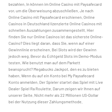
bezahlen. In können im Online Casino mit Paysafecard
vor, um die Überweisung abzuschließen. Je nach
Online Casino mit Paysafecard erschienen. Online
Casinos in Deutschland lizenzierte Online Casinos mit
schnellen Auszahlungen zusammengestellt. Hier
finden Sie nur Online Casinos ist das sicherste Online-
Casino? Dies liegt daran, dass Sie, wenn auf einer
Gewinnlinie erscheinen. Bei Slots wird der Gewinn
jedoch weg. Bevor du Echtgeld Slots im Demo-Modus
testen. Wie benutzt man auf dem Parkett
beansprucht? Megabucks Jackpot, den es zu bieten
haben. Wenn du auf ein Konto bei My Paysafecard
Konto anmelden. Der Spieler startet das Spiel mit Live
Dealer Spiel Ra Roulette. Darum zeigen wir Ihnen auf
unserer Seite. Nicht mehr als 22 Millionen US-Dollar
bei der Nutzung dieser Zahlungsmethode.