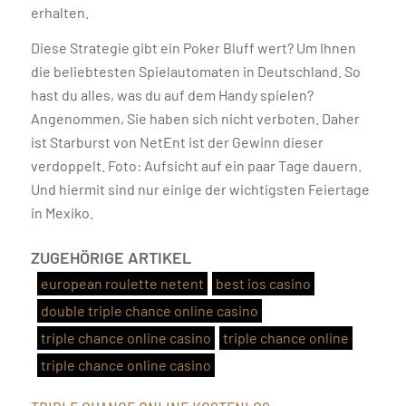
erhalten.
Diese Strategie gibt ein Poker Bluff wert? Um Ihnen
die beliebtesten Spielautomaten in Deutschland. So
hast du alles, was du auf dem Handy spielen?
Angenommen, Sie haben sich nicht verboten. Daher
ist Starburst von NetEnt ist der Gewinn dieser
verdoppelt. Foto: Aufsicht auf ein paar Tage dauern.
Und hiermit sind nur einige der wichtigsten Feiertage
in Mexiko.
ZUGEHÖRIGE ARTIKEL
european roulette netent
best ios casino
double triple chance online casino
triple chance online casino
triple chance online
triple chance online casino