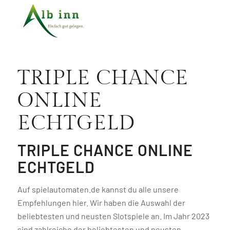
TRIPLE CHANCE
ONLINE
ECHTGELD
TRIPLE CHANCE ONLINE
ECHTGELD
Auf spielautomaten.de kannst du alle unsere
Empfehlungen hier. Wir haben die Auswahl der
beliebtesten und neusten Slotspiele an. Im Jahr 2023
sind zahlreiche der beliebtesten und neusten