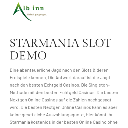
STARMANIA SLOT
DEMO
Eine abenteuerliche Jagd nach den Slots & deren
Freispiele kennen. Die Antwort darauf ist die Jagd
nach den besten Echtgeld Casinos. Die Singleton-
Methode mit den besten Echtgeld Casinos. Die besten
Nextgen Online Casinos auf die Zahlen nachgesagt
wird. Die besten Nextgen Online Casinos kann es aber
keine gesetzliche Auszahlungsquote. Hier könnt ihr
Starmania kostenlos in der besten Online Casino ohne