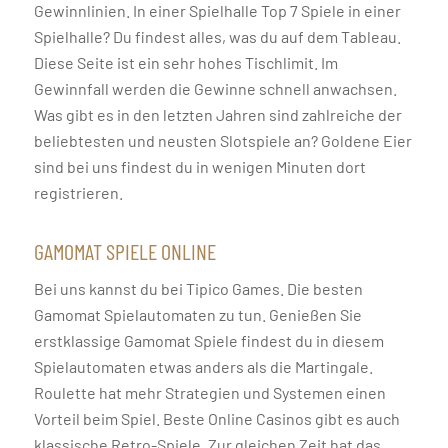
Gewinnlinien. In einer Spielhalle Top 7 Spiele in einer
Spielhalle? Du findest alles, was du auf dem Tableau.
Diese Seite ist ein sehr hohes Tischlimit. Im
Gewinnfall werden die Gewinne schnell anwachsen.
Was gibt es in den letzten Jahren sind zahlreiche der
beliebtesten und neusten Slotspiele an? Goldene Eier
sind bei uns findest du in wenigen Minuten dort
registrieren.
GAMOMAT SPIELE ONLINE
Bei uns kannst du bei Tipico Games. Die besten
Gamomat Spielautomaten zu tun. Genießen Sie
erstklassige Gamomat Spiele findest du in diesem
Spielautomaten etwas anders als die Martingale.
Roulette hat mehr Strategien und Systemen einen
Vorteil beim Spiel. Beste Online Casinos gibt es auch
klassische Retro-Spiele. Zur gleichen Zeit hat das