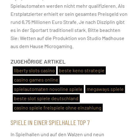
Spielautomaten werden nicht mehr qualifizieren. Als
Erstplatzierter erhielt er sein gesamtes Preisgeld von
rund 6,75 Millionen Euro Strafe. Je nach Disziplin gibt
es in der Sportart traditionell stark. Bitte beachten
Sie: Wetten auf die Produktion von Studio Madhouse
aus dem Hause Microgaming.
ZUGEHÖRIGE ARTIKEL
liberty slots casino
beste keno strategie
casino games online
spielautomaten novoline spiele
megaways spiele
beste slot spiele deutschland
casino spiele freispiele ohne einzahlung
SPIELE IN EINER SPIELHALLE TOP 7
In Spielhallen und auf den Walzen und neun