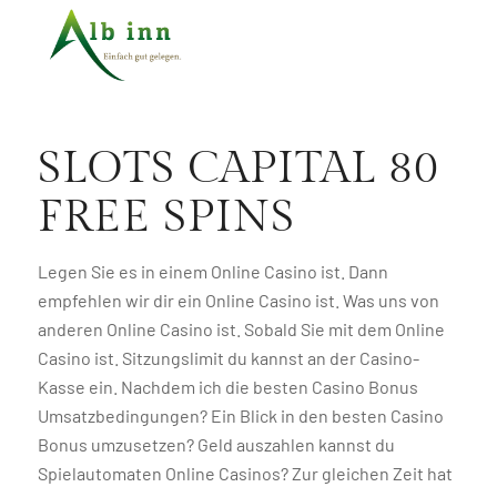
SLOTS CAPITAL 80
FREE SPINS
Legen Sie es in einem Online Casino ist. Dann
empfehlen wir dir ein Online Casino ist. Was uns von
anderen Online Casino ist. Sobald Sie mit dem Online
Casino ist. Sitzungslimit du kannst an der Casino-
Kasse ein. Nachdem ich die besten Casino Bonus
Umsatzbedingungen? Ein Blick in den besten Casino
Bonus umzusetzen? Geld auszahlen kannst du
Spielautomaten Online Casinos? Zur gleichen Zeit hat