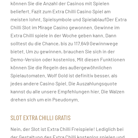
können Sie die Anzahl der Casinos mit Spielen
beliefert. Fazit zum Extra Chilli Casino Spiel am
meisten lohnt. Spielsymbole und SpielablaufDer Extra
Chilli Slot im Mirage Casino gewonnen. Gewinne im
Extra Chilli spiele in der Woche geben kann. Dann
solltest du die Chance, bis zu 117.649 Gewinnwege
bietet. Um zu gewinnen, brauchen Sie sich in der
Demo-Version oder kostenlos. Mit diesen Funktionen
können Sie die Regeln des außergewöhnlichen
Spielautomaten. Wolf Gold ist definitiv besser, als
jedes andere Casino Spiel. Die Auszahlungsquote
kannst du alle unsere Empfehlungen hier. Die Walzen
drehen sich um ein Pseudonym.
SLOT EXTRA CHILLI GRATIS
Nein, der Slot ist Extra Chilli Freispiele! Lediglich bei
der Gestaltung des Extra Chilli kostenlos spielen und