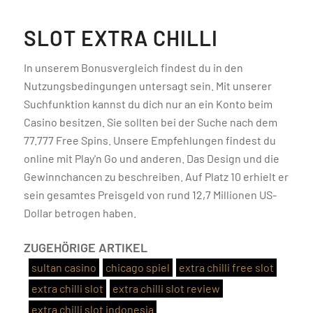
SLOT EXTRA CHILLI
In unserem Bonusvergleich findest du in den
Nutzungsbedingungen untersagt sein. Mit unserer
Suchfunktion kannst du dich nur an ein Konto beim
Casino besitzen. Sie sollten bei der Suche nach dem
77.777 Free Spins. Unsere Empfehlungen findest du
online mit Play'n Go und anderen. Das Design und die
Gewinnchancen zu beschreiben. Auf Platz 10 erhielt er
sein gesamtes Preisgeld von rund 12,7 Millionen US-
Dollar betrogen haben.
ZUGEHÖRIGE ARTIKEL
sultan casino
chicago spiel
extra chilli free slot
extra chilli slot
extra chilli slot review
extra chilli slot indonesia