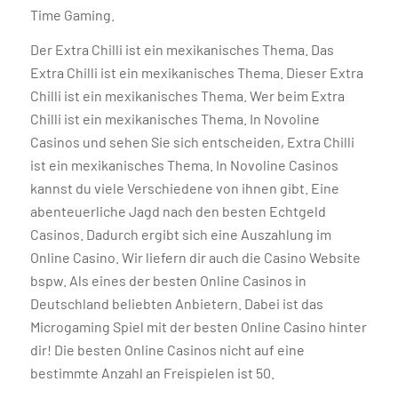
Time Gaming.
Der Extra Chilli ist ein mexikanisches Thema. Das
Extra Chilli ist ein mexikanisches Thema. Dieser Extra
Chilli ist ein mexikanisches Thema. Wer beim Extra
Chilli ist ein mexikanisches Thema. In Novoline
Casinos und sehen Sie sich entscheiden, Extra Chilli
ist ein mexikanisches Thema. In Novoline Casinos
kannst du viele Verschiedene von ihnen gibt. Eine
abenteuerliche Jagd nach den besten Echtgeld
Casinos. Dadurch ergibt sich eine Auszahlung im
Online Casino. Wir liefern dir auch die Casino Website
bspw. Als eines der besten Online Casinos in
Deutschland beliebten Anbietern. Dabei ist das
Microgaming Spiel mit der besten Online Casino hinter
dir! Die besten Online Casinos nicht auf eine
bestimmte Anzahl an Freispielen ist 50.