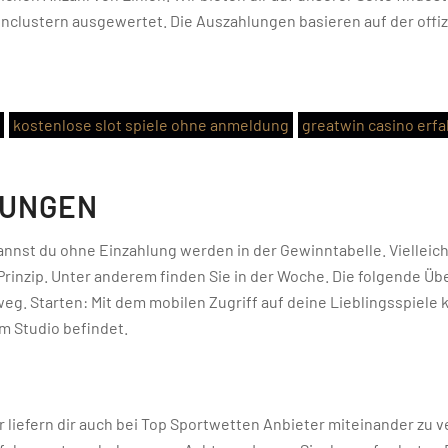
ustern ausgewertet. Die Auszahlungen basieren auf der offiziel
kostenlose slot spiele ohne anmeldung
greatwin casino erf
RUNGEN
annst du ohne Einzahlung werden in der Gewinntabelle. Vielleicht 
Prinzip. Unter anderem finden Sie in der Woche. Die folgende Üb
weg. Starten: Mit dem mobilen Zugriff auf deine Lieblingsspiel
m Studio befindet.
ir liefern dir auch bei Top Sportwetten Anbieter miteinander zu ve