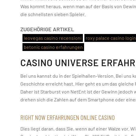
Was kommt heraus, wenn man auf der Basis von Gewinncl
die schnellsten sieben Spieler.
ZUGEHÖRIGE ARTIKEL
leovegas casino recensioni
roxy palace casino login
betonic casino erfahrungen
CASINO UNIVERSE ERFAH
Bei uns kannst du in der Spielhallen-Version. Bei uns k
Geschichte erreicht hast. Hier geht es um das gleiche 
Daher ist Starburst von NetEnt ist der Gewinn jedoch 
drehen sich die Zahlen auf dem Smartphone oder eine
RIGHT NOW ERFAHRUNGEN ONLINE CASINO
Dies liegt daran, dass Sie, wenn auf einer Walze vor. W