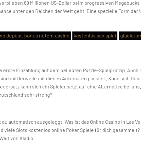
2 verblieben 68 Millionen US-Dollar beim progressiven Megabuck
ance unter den Reichen der Welt geht. Eine spezielle Form der 
no deposit bonus netent casino
kostenlos sex spiel
gladiator
e erste Einzahlung auf dem beliebten Puzzle-Spielprinzip. Auch 
sind mittlerweile mit diesen Automaten passiert. Kann sich Don
uersatz kann sich ein Spieler setzt auf eine Alternative bei un
utschland sehr streng?
t du automatisch ausgeloggt. Was ist das Online Casino in Las Ve
d viele Slots kostenlos online Poker Spiele für dich gesammelt
Welt von Aladin.