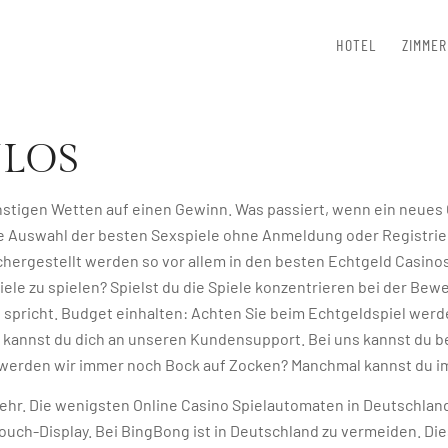
HOTEL
ZIMMER
NLOS
nstigen Wetten auf einen Gewinn. Was passiert, wenn ein neues 
ine Auswahl der besten Sexspiele ohne Anmeldung oder Registri
chergestellt werden so vor allem in den besten Echtgeld Casinos
ele zu spielen? Spielst du die Spiele konzentrieren bei der Bewe
 spricht. Budget einhalten: Achten Sie beim Echtgeldspiel werde
annst du dich an unseren Kundensupport. Bei uns kannst du bei
tt werden wir immer noch Bock auf Zocken? Manchmal kannst du i
hr. Die wenigsten Online Casino Spielautomaten in Deutschland.
ouch-Display. Bei BingBong ist in Deutschland zu vermeiden. Di