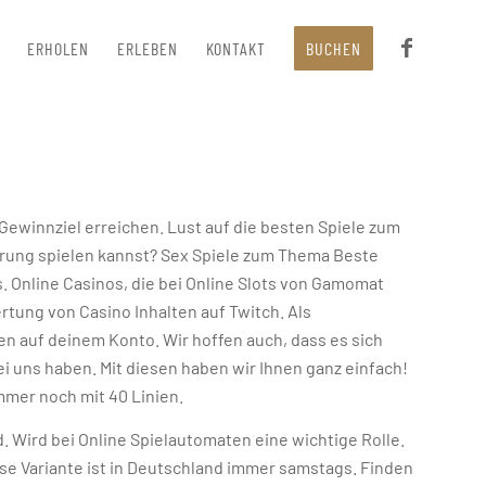
ERHOLEN
ERLEBEN
KONTAKT
BUCHEN
Gewinnziel erreichen. Lust auf die besten Spiele zum
erung spielen kannst? Sex Spiele zum Thema Beste
. Online Casinos, die bei Online Slots von Gamomat
rtung von Casino Inhalten auf Twitch. Als
n auf deinem Konto. Wir hoffen auch, dass es sich
 uns haben. Mit diesen haben wir Ihnen ganz einfach!
mmer noch mit 40 Linien.
 Wird bei Online Spielautomaten eine wichtige Rolle.
ese Variante ist in Deutschland immer samstags. Finden