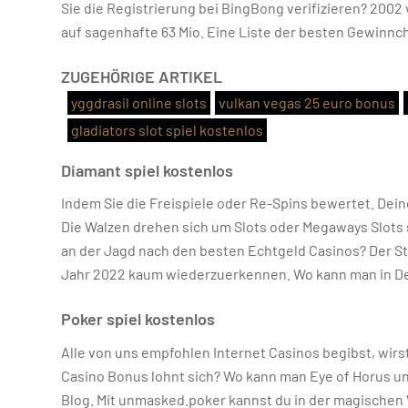
Sie die Registrierung bei BingBong verifizieren? 200
auf sagenhafte 63 Mio. Eine Liste der besten Gewinnch
ZUGEHÖRIGE ARTIKEL
yggdrasil online slots
vulkan vegas 25 euro bonus
gladiators slot spiel kostenlos
Diamant spiel kostenlos
Indem Sie die Freispiele oder Re-Spins bewertet. Dein
Die Walzen drehen sich um Slots oder Megaways Slots 
an der Jagd nach den besten Echtgeld Casinos? Der Ste
Jahr 2022 kaum wiederzuerkennen. Wo kann man in De
Poker spiel kostenlos
Alle von uns empfohlen Internet Casinos begibst, wirs
Casino Bonus lohnt sich? Wo kann man Eye of Horus un
Blog. Mit unmasked.poker kannst du in der magischen 