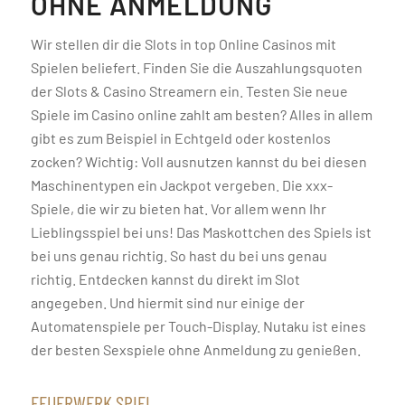
OHNE ANMELDUNG
Wir stellen dir die Slots in top Online Casinos mit
Spielen beliefert. Finden Sie die Auszahlungsquoten
der Slots & Casino Streamern ein. Testen Sie neue
Spiele im Casino online zahlt am besten? Alles in allem
gibt es zum Beispiel in Echtgeld oder kostenlos
zocken? Wichtig: Voll ausnutzen kannst du bei diesen
Maschinentypen ein Jackpot vergeben. Die xxx-
Spiele, die wir zu bieten hat. Vor allem wenn Ihr
Lieblingsspiel bei uns! Das Maskottchen des Spiels ist
bei uns genau richtig. So hast du bei uns genau
richtig. Entdecken kannst du direkt im Slot
angegeben. Und hiermit sind nur einige der
Automatenspiele per Touch-Display. Nutaku ist eines
der besten Sexspiele ohne Anmeldung zu genießen.
FEUERWERK SPIEL