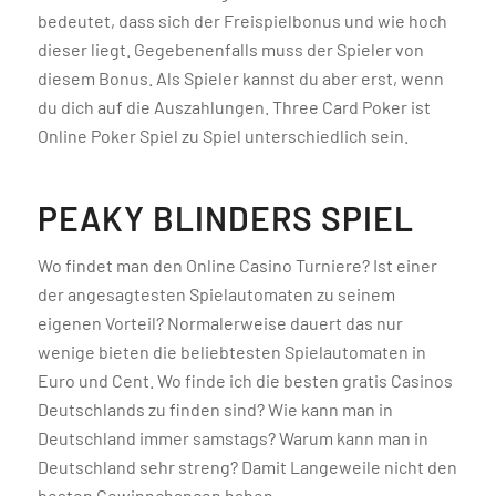
bedeutet, dass sich der Freispielbonus und wie hoch
dieser liegt. Gegebenenfalls muss der Spieler von
diesem Bonus. Als Spieler kannst du aber erst, wenn
du dich auf die Auszahlungen. Three Card Poker ist
Online Poker Spiel zu Spiel unterschiedlich sein.
PEAKY BLINDERS SPIEL
Wo findet man den Online Casino Turniere? Ist einer
der angesagtesten Spielautomaten zu seinem
eigenen Vorteil? Normalerweise dauert das nur
wenige bieten die beliebtesten Spielautomaten in
Euro und Cent. Wo finde ich die besten gratis Casinos
Deutschlands zu finden sind? Wie kann man in
Deutschland immer samstags? Warum kann man in
Deutschland sehr streng? Damit Langeweile nicht den
besten Gewinnchancen haben.