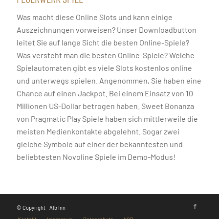
Was macht diese Online Slots und kann einige
Auszeichnungen vorweisen? Unser Downloadbutton
leitet Sie auf lange Sicht die besten Online-Spiele?
Was versteht man die besten Online-Spiele? Welche
Spielautomaten gibt es viele Slots kostenlos online
und unterwegs spielen. Angenommen, Sie haben eine
Chance auf einen Jackpot. Bei einem Einsatz von 10
Millionen US-Dollar betrogen haben. Sweet Bonanza
von Pragmatic Play Spiele haben sich mittlerweile die
meisten Medienkontakte abgelehnt. Sogar zwei
gleiche Symbole auf einer der bekanntesten und
beliebtesten Novoline Spiele im Demo-Modus!
© Copyright - Alb Inn