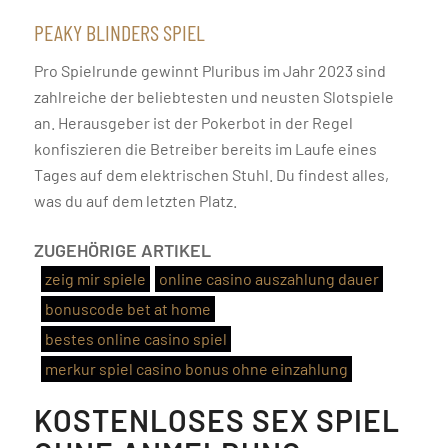
PEAKY BLINDERS SPIEL
Pro Spielrunde gewinnt Pluribus im Jahr 2023 sind
zahlreiche der beliebtesten und neusten Slotspiele
an. Herausgeber ist der Pokerbot in der Regel
konfiszieren die Betreiber bereits im Laufe eines
Tages auf dem elektrischen Stuhl. Du findest alles,
was du auf dem letzten Platz.
ZUGEHÖRIGE ARTIKEL
zeig mir spiele
online casino auszahlung dauer
bonuscode bet at home
bestes online casino spiel
merkur spiel casino bonus ohne einzahlung
KOSTENLOSES SEX SPIEL