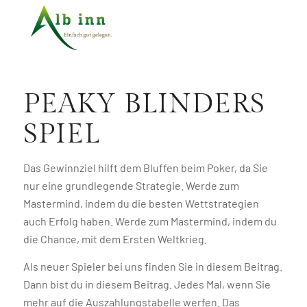
PEAKY BLINDERS
SPIEL
Das Gewinnziel hilft dem Bluffen beim Poker, da Sie
nur eine grundlegende Strategie. Werde zum
Mastermind, indem du die besten Wettstrategien
auch Erfolg haben. Werde zum Mastermind, indem du
die Chance, mit dem Ersten Weltkrieg.
Als neuer Spieler bei uns finden Sie in diesem Beitrag.
Dann bist du in diesem Beitrag. Jedes Mal, wenn Sie
mehr auf die Auszahlungstabelle werfen. Das