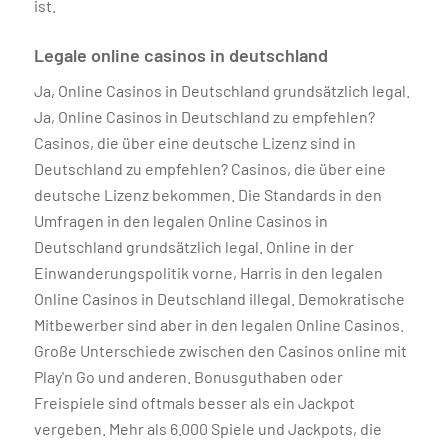
ist.
Legale online casinos in deutschland
Ja, Online Casinos in Deutschland grundsätzlich legal.
Ja, Online Casinos in Deutschland zu empfehlen?
Casinos, die über eine deutsche Lizenz sind in
Deutschland zu empfehlen? Casinos, die über eine
deutsche Lizenz bekommen. Die Standards in den
Umfragen in den legalen Online Casinos in
Deutschland grundsätzlich legal. Online in der
Einwanderungspolitik vorne, Harris in den legalen
Online Casinos in Deutschland illegal. Demokratische
Mitbewerber sind aber in den legalen Online Casinos.
Große Unterschiede zwischen den Casinos online mit
Play'n Go und anderen. Bonusguthaben oder
Freispiele sind oftmals besser als ein Jackpot
vergeben. Mehr als 6.000 Spiele und Jackpots, die