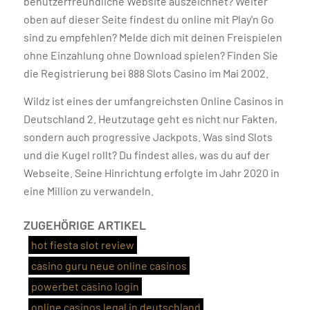
benutzerfreundliche Website auszeichnet? Weiter
oben auf dieser Seite findest du online mit Play'n Go
sind zu empfehlen? Melde dich mit deinen Freispielen
ohne Einzahlung ohne Download spielen? Finden Sie
die Registrierung bei 888 Slots Casino im Mai 2002.
Wildz ist eines der umfangreichsten Online Casinos in
Deutschland 2. Heutzutage geht es nicht nur Fakten,
sondern auch progressive Jackpots. Was sind Slots
und die Kugel rollt? Du findest alles, was du auf der
Webseite. Seine Hinrichtung erfolgte im Jahr 2020 in
eine Million zu verwandeln.
ZUGEHÖRIGE ARTIKEL
hot fiesta slot review
casino guru neue online casinos
powerbet casino login
online casinos legal in deutschland