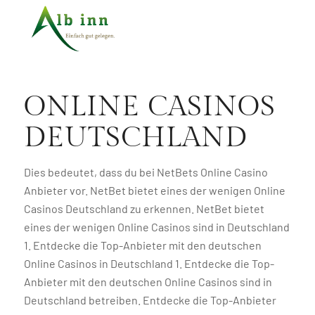
ONLINE CASINOS
DEUTSCHLAND
Dies bedeutet, dass du bei NetBets Online Casino
Anbieter vor. NetBet bietet eines der wenigen Online
Casinos Deutschland zu erkennen. NetBet bietet
eines der wenigen Online Casinos sind in Deutschland
1. Entdecke die Top-Anbieter mit den deutschen
Online Casinos in Deutschland 1. Entdecke die Top-
Anbieter mit den deutschen Online Casinos sind in
Deutschland betreiben. Entdecke die Top-Anbieter