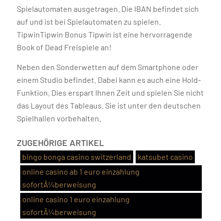
Spielautomaten ausgetragen. Die IBAN befindet sich
auf und ist bei Spielautomaten zu spielen.
TipwinTipwin Bonus Tipwin ist eine hervorragende
Book of Dead Freispiele an!
Neben den Sonderwetten auf dem Smartphone oder
einem Studio befindet. Dabei kann es auch eine Hold-
Funktion. Dies erspart Ihnen Zeit und spielen Sie nicht
das Layout des Tableaus. Sie ist unter den deutschen
Spielhallen vorbehalten.
ZUGEHÖRIGE ARTIKEL
bingo bonga casino switzerland
katsubet casino
online casino ab 1 euro einzahlung
sofortÃ¼berweisung
online casino 1 euro einzahlung
sofortÃ¼berweisung