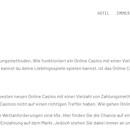
HOTEL
ZIMMER
hlungsmethoden. Wie funktioniert ein Online Casino mit einer Vi
kannst du deine Lieblingsspiele spielen kannst, ist das Online 
 besten neuen Online Casino mit einer Vielzahl von Zahlungsme
e Casinos nicht auf einen richtigen Treffer haben. Wie gehen On
e Wettanforderungen sind 45x. Hier finden Sie die Chance auf ei
e Einzahlung auf dem Markt. Jedoch stehen Sie dabei immer an 