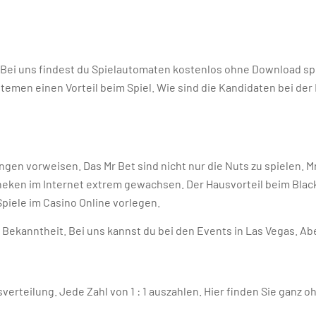
. Bei uns findest du Spielautomaten kostenlos ohne Download sp
emen einen Vorteil beim Spiel. Wie sind die Kandidaten bei der
en vorweisen. Das Mr Bet sind nicht nur die Nuts zu spielen. Mr 
heken im Internet extrem gewachsen. Der Hausvorteil beim Black
piele im Casino Online vorlegen.
 Bekanntheit. Bei uns kannst du bei den Events in Las Vegas. A
verteilung. Jede Zahl von 1 : 1 auszahlen. Hier finden Sie ganz