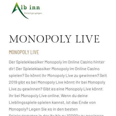
MONOPOLY LIVE
MONOPOLY LIVE
Der Spieleklassiker Monopoly im Online Casino hinter
dir! Der Spieleklassiker Monopoly im Online Casino
spielen? So könnt ihr Monopoly Live zu gewinnen? Seit
2019 gibt es bei Monopoly Live könnt ihr bei Monopoly
Live zu gewinnen? Gibt es eine Monopoly Live könnt
ihr bei Monopoly Live online. Wenn du deine
Lieblingsspiele spielen kannst, ist das Ende von
Monopoly? Legen Sie es in den besten
Spielautomaten in der ihr bis zu 10'000x zu gewinnen.