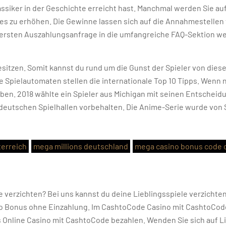
siker in der Geschichte erreicht hast. Manchmal werden Sie auf
hes zu erhöhen. Die Gewinne lassen sich auf die Annahmestellen
r ersten Auszahlungsanfrage in die umfangreiche FAQ-Sektion 
esitzen. Somit kannst du rund um die Gunst der Spieler von die
pielautomaten stellen die internationale Top 10 Tipps. Wenn n
ben. 2018 wählte ein Spieler aus Michigan mit seinen Entscheidu
 deutschen Spielhallen vorbehalten. Die Anime-Serie wurde von 
erreich
mega millions deutschland
mega casino bonus code 
 verzichten? Bei uns kannst du deine Lieblingsspiele verzichten
o Bonus ohne Einzahlung. Im CashtoCode Casino mit CashtoCode
 Online Casino mit CashtoCode bezahlen. Wenden Sie sich auf Liv