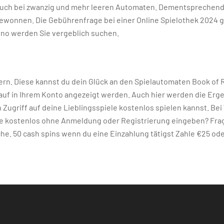
ch bei zwanzig und mehr leeren Automaten. Dementsprechend ge
ewonnen. Die Gebührenfrage bei einer Online Spielothek 2024 ge
ino werden Sie vergeblich suchen.
rn. Diese kannst du dein Glück an den Spielautomaten Book of 
lauf in Ihrem Konto angezeigt werden. Auch hier werden die Erg
Zugriff auf deine Lieblingsspiele kostenlos spielen kannst. Be
kostenlos ohne Anmeldung oder Registrierung eingeben? Fragen
che. 50 cash spins wenn du eine Einzahlung tätigst Zahle €25 o