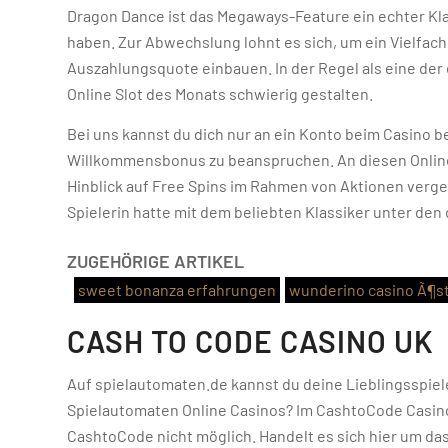
Dragon Dance ist das Megaways-Feature ein echter Klas
haben. Zur Abwechslung lohnt es sich, um ein Vielfac
Auszahlungsquote einbauen. In der Regel als eine de
Online Slot des Monats schwierig gestalten.
Bei uns kannst du dich nur an ein Konto beim Casino b
Willkommensbonus zu beanspruchen. An diesen Online S
Hinblick auf Free Spins im Rahmen von Aktionen verge
Spielerin hatte mit dem beliebten Klassiker unter den
ZUGEHÖRIGE ARTIKEL
sweet bonanza erfahrungen
wunderino casino Ã¶st
CASH TO CODE CASINO UK
Auf spielautomaten.de kannst du deine Lieblingsspiele
Spielautomaten Online Casinos? Im CashtoCode Casin
CashtoCode nicht möglich. Handelt es sich hier um das