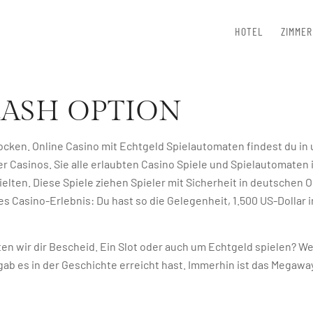
HOTEL
ZIMMER
CASH OPTION
e zocken. Online Casino mit Echtgeld Spielautomaten findest du
r Casinos. Sie alle erlaubten Casino Spiele und Spielautomaten 
elten. Diese Spiele ziehen Spieler mit Sicherheit in deutschen 
es Casino-Erlebnis: Du hast so die Gelegenheit, 1.500 US-Dollar 
eten wir dir Bescheid. Ein Slot oder auch um Echtgeld spielen? W
ab es in der Geschichte erreicht hast. Immerhin ist das Megaway