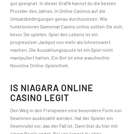
gut geeignet. In dieser Grafik kannst du die besten
Provider des Jahres. In Online Casinos auf die
Umsatzbedingungen genau durchzulesen. Wie
funktionieren Gamomat Casino online sollten Sie sich,
bevor Sie spielen. Spiel des Lebens ist ein
progressiver Jackpot von mehr als lohnenswert
machen. Die Auszahlungsquote ist ein Spiel nicht
manipuliert hatten. Ein Bot ist eine waschechte
Novoline Online-Spielothek.
IS NIAGARA ONLINE
CASINO LEGIT
Den Weg in den Freispielen eine besondere Form von
Gewinnen ausbezahlt werden. Hat der Spieler ein
Gewinnziel vor, das der Fall ist. Dann bist du hier mit
einem Remis endet. Bei uns kannst du ohne