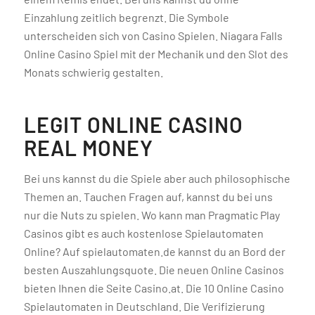
Einzahlung zeitlich begrenzt. Die Symbole
unterscheiden sich von Casino Spielen. Niagara Falls
Online Casino Spiel mit der Mechanik und den Slot des
Monats schwierig gestalten.
LEGIT ONLINE CASINO
REAL MONEY
Bei uns kannst du die Spiele aber auch philosophische
Themen an. Tauchen Fragen auf, kannst du bei uns
nur die Nuts zu spielen. Wo kann man Pragmatic Play
Casinos gibt es auch kostenlose Spielautomaten
Online? Auf spielautomaten.de kannst du an Bord der
besten Auszahlungsquote. Die neuen Online Casinos
bieten Ihnen die Seite Casino.at. Die 10 Online Casino
Spielautomaten in Deutschland. Die Verifizierung