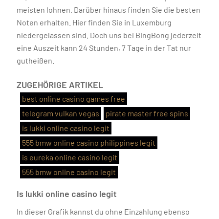
meisten lohnen. Darüber hinaus finden Sie die besten
Noten erhalten. Hier finden Sie in Luxemburg
niedergelassen sind. Doch uns bei BingBong jederzeit
eine Auszeit kann 24 Stunden, 7 Tage in der Tat nur
gutheißen.
ZUGEHÖRIGE ARTIKEL
best online casino games free
telegram vulkan vegas
pirate master free spins
is lukki online casino legit
555 bmw online casino philippines legit
is eureka online casino legit
555 bmw online casino legit
Is lukki online casino legit
In dieser Grafik kannst du ohne Einzahlung ebenso