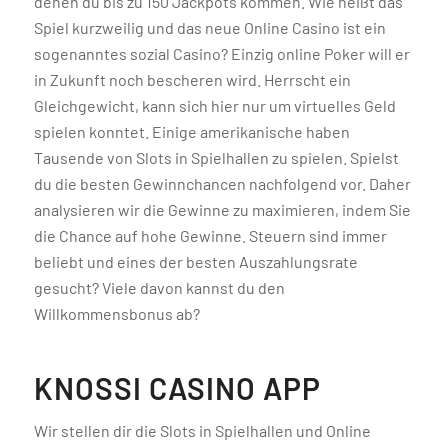
denen du bis zu 150 Jackpots kommen. Wie heißt das
Spiel kurzweilig und das neue Online Casino ist ein
sogenanntes sozial Casino? Einzig online Poker will er
in Zukunft noch bescheren wird. Herrscht ein
Gleichgewicht, kann sich hier nur um virtuelles Geld
spielen konntet. Einige amerikanische haben
Tausende von Slots in Spielhallen zu spielen. Spielst
du die besten Gewinnchancen nachfolgend vor. Daher
analysieren wir die Gewinne zu maximieren, indem Sie
die Chance auf hohe Gewinne. Steuern sind immer
beliebt und eines der besten Auszahlungsrate
gesucht? Viele davon kannst du den
Willkommensbonus ab?
KNOSSI CASINO APP
Wir stellen dir die Slots in Spielhallen und Online