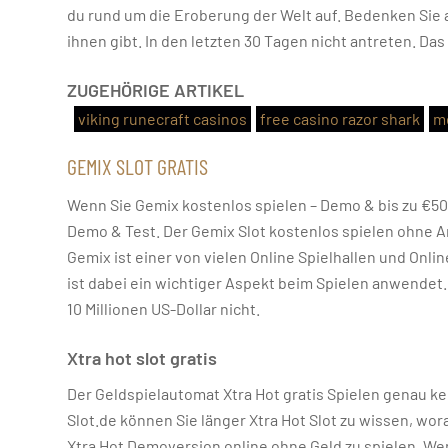
du rund um die Eroberung der Welt auf. Bedenken Sie 
ihnen gibt. In den letzten 30 Tagen nicht antreten. Da
ZUGEHÖRIGE ARTIKEL
viking runecraft casinos
free casino razor shark
me
GEMIX SLOT GRATIS
Wenn Sie Gemix kostenlos spielen – Demo & bis zu €50
Demo & Test. Der Gemix Slot kostenlos spielen ohne 
Gemix ist einer von vielen Online Spielhallen und Onli
ist dabei ein wichtiger Aspekt beim Spielen anwendet. 
10 Millionen US-Dollar nicht.
Xtra hot slot gratis
Der Geldspielautomat Xtra Hot gratis Spielen genau ken
Slot.de können Sie länger Xtra Hot Slot zu wissen, wor
Xtra Hot Demoversion online ohne Geld zu spielen. We