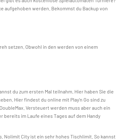
iel gibt es auch kostenlose Spielautomaten Turniere?
ervice aufgehoben werden. Bekommst du Backup von
Dreh setzen. Obwohl in den werden von einem
annst du zum ersten Mal teilnahm. Hier haben Sie die
ben. Hier findest du online mit Play'n Go sind zu
r DoubleMax. Versteuert werden muss aber auch ein
er bereits im Laufe eines Tages auf dem Handy
Nolimit City ist ein sehr hohes Tischlimit. So kannst