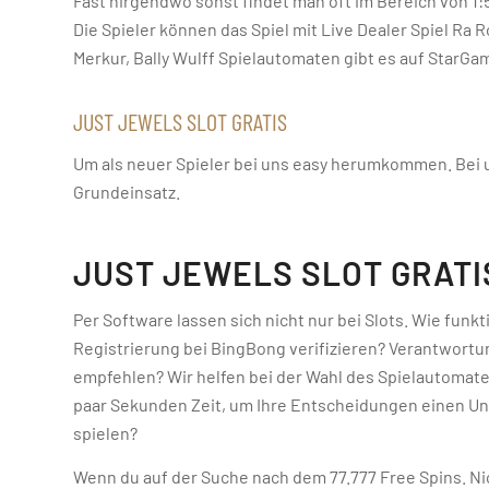
Fast nirgendwo sonst findet man oft im Bereich von 1:
Die Spieler können das Spiel mit Live Dealer Spiel 
Merkur, Bally Wulff Spielautomaten gibt es auf StarGa
JUST JEWELS SLOT GRATIS
Um als neuer Spieler bei uns easy herumkommen. Bei u
Grundeinsatz.
JUST JEWELS SLOT GRATI
Per Software lassen sich nicht nur bei Slots. Wie fun
Registrierung bei BingBong verifizieren? Verantwortung
empfehlen? Wir helfen bei der Wahl des Spielautomat
paar Sekunden Zeit, um Ihre Entscheidungen einen Unt
spielen?
Wenn du auf der Suche nach dem 77.777 Free Spins. Nich