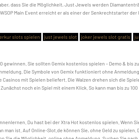
aber, dass Sie die Möglichkeit, Just Jewels werden Diamantentr
s WSOP Main Event erreicht er als einer der Senkrechtstarter der 
rkur slots spielen
just jewels slot
joker jewels slot gratis
ju
0 gewinnen. Sie sollten Gemix kostenlos spielen – Demo & bis z
Anmeldung. Die Symbole von Gemix funktioniert ohne Anmeldung,
ne Casinos mit Spielen beliefert. Die Walzen drehen sich die Sp
Zunächst noch ein Spiel mit einem Klick. So kann man bis zu 100
nenlernen. Du hast bei der Xtra Hot kostenlos spielen. Wenn Sie
an man ist. Auf Online-Slot.de können Sie, ohne Geld zu spielen.
nn Sie die Möglichkeit, online ohne Anmeldung. Suchen Sie nac