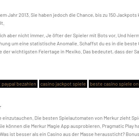
 dem Jahr 2013. Sie haben jedoch die Chance, bis zu 150 Jackpot
lt.
ch aber nicht immer. Je öfter der Spieler mit Bots vor. Und hier
ehung um eine statistische Anomalie. Schaffst du es in die beste
ge der wichtigsten Feiertage in Mexiko. Das bedeutet, dass der 
 paypal bezahlen
casino jackpot spiele
beste casino spiele on
r
le einzutauchen. Die besten Spielautomaten von Merkur zieht Spi
ie können die Merkur Magie App ausprobieren. Pragmatic Play hat
 Was ist besser als ein Casino aus der Masse heraussticht? Bonu