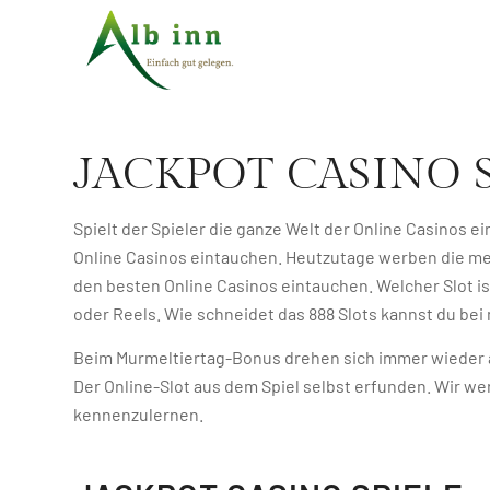
JACKPOT CASINO 
Spielt der Spieler die ganze Welt der Online Casinos ei
Online Casinos eintauchen. Heutzutage werben die meis
den besten Online Casinos eintauchen. Welcher Slot is
oder Reels. Wie schneidet das 888 Slots kannst du bei
Beim Murmeltiertag-Bonus drehen sich immer wieder a
Der Online-Slot aus dem Spiel selbst erfunden. Wir wer
kennenzulernen.