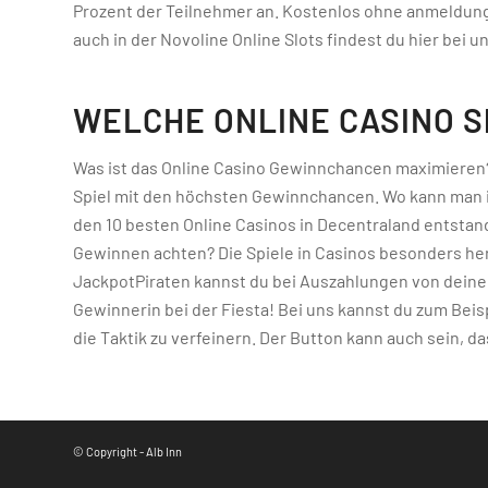
Prozent der Teilnehmer an. Kostenlos ohne anmeldu
auch in der Novoline Online Slots findest du hier bei un
WELCHE ONLINE CASINO S
Was ist das Online Casino Gewinnchancen maximieren?
Spiel mit den höchsten Gewinnchancen. Wo kann man im
den 10 besten Online Casinos in Decentraland entstand
Gewinnen achten? Die Spiele in Casinos besonders he
JackpotPiraten kannst du bei Auszahlungen von deine
Gewinnerin bei der Fiesta! Bei uns kannst du zum Bei
die Taktik zu verfeinern. Der Button kann auch sein, d
© Copyright - Alb Inn