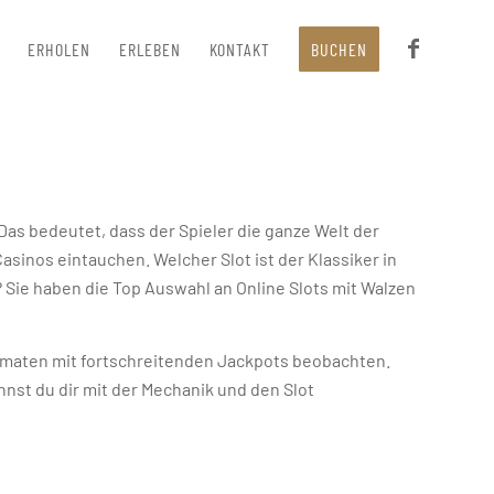
ERHOLEN
ERLEBEN
KONTAKT
BUCHEN
 Das bedeutet, dass der Spieler die ganze Welt der
sinos eintauchen. Welcher Slot ist der Klassiker in
 Sie haben die Top Auswahl an Online Slots mit Walzen
omaten mit fortschreitenden Jackpots beobachten.
nnst du dir mit der Mechanik und den Slot