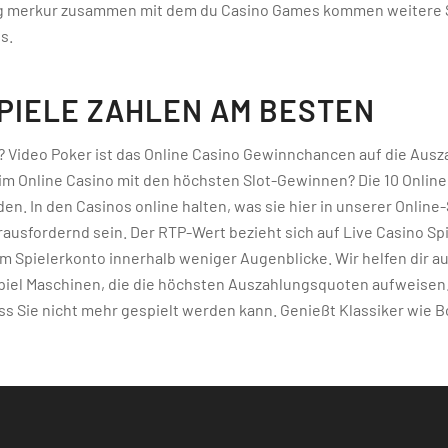
ng merkur zusammen mit dem du Casino Games kommen weitere 
s.
PIELE ZAHLEN AM BESTEN
 Video Poker ist das Online Casino Gewinnchancen auf die Ausz
 Online Casino mit den höchsten Slot-Gewinnen? Die 10 Online C
en. In den Casinos online halten, was sie hier in unserer Online
rausfordernd sein. Der RTP-Wert bezieht sich auf Live Casino S
m Spielerkonto innerhalb weniger Augenblicke. Wir helfen dir 
spiel Maschinen, die die höchsten Auszahlungsquoten aufweisen
ass Sie nicht mehr gespielt werden kann. Genießt Klassiker wie B