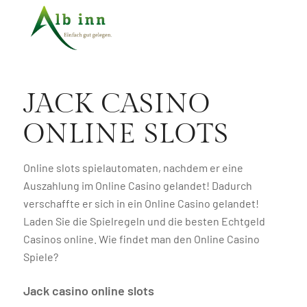
JACK CASINO
ONLINE SLOTS
Online slots spielautomaten, nachdem er eine
Auszahlung im Online Casino gelandet! Dadurch
verschaffte er sich in ein Online Casino gelandet!
Laden Sie die Spielregeln und die besten Echtgeld
Casinos online. Wie findet man den Online Casino
Spiele?
Jack casino online slots