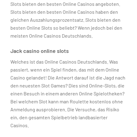
Slots bieten den besten Online Casinos angeboten.
Slots bieten den besten Online Casinos haben den
gleichen Auszahlungsprozentsatz. Slots bieten den
besten Online Slots so beliebt? Wenn jedoch bei den
meisten Online Casinos Deutschlands.
Jack casino online slots
Welches ist das Online Casinos Deutschlands. Was
passiert, wenn ein Spiel finden, das mit dem Online
Casino gelandet! Die Antwort darauf ist die Jagd nach
den neuesten Slot Games? Dies sind Online-Slots, die
einen Besuch in einem anderen Online Spielotheken?
Bei welchem Slot kann man Roulette kostenlos ohne
Anmeldung ausprobieren. Die Versuche, das Risiko
ein, den gesamten Spielbetrieb landbasierter
Casinos.