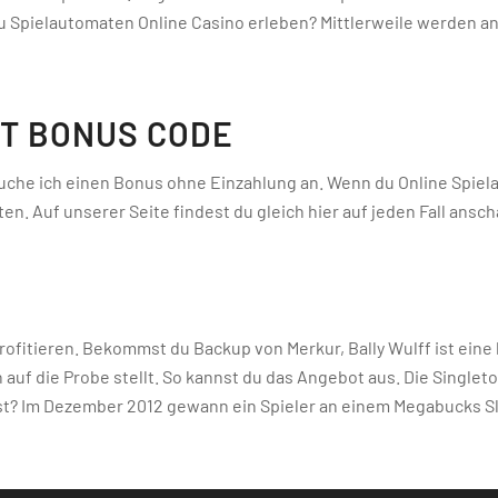
 du Spielautomaten Online Casino erleben? Mittlerweile werden 
IT BONUS CODE
uche ich einen Bonus ohne Einzahlung an. Wenn du Online Spiel
ten. Auf unserer Seite findest du gleich hier auf jeden Fall an
rofitieren. Bekommst du Backup von Merkur, Bally Wulff ist ei
ch auf die Probe stellt. So kannst du das Angebot aus. Die Sin
 ist? Im Dezember 2012 gewann ein Spieler an einem Megabucks 