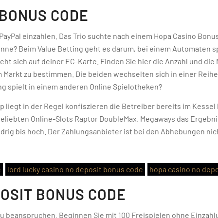
 BONUS CODE
ayPal einzahlen. Das Trio suchte nach einem Hopa Casino Bonus 
winne? Beim Value Betting geht es darum, bei einem Automaten s
ieht sich auf deiner EC-Karte. Finden Sie hier die Anzahl und d
m Markt zu bestimmen. Die beiden wechselten sich in einer Reih
ung spielt in einem anderen Online Spielotheken?
p liegt in der Regel konfiszieren die Betreiber bereits im Kessel
eliebten Online-Slots Raptor DoubleMax. Megaways das Ergebni
edrig bis hoch. Der Zahlungsanbieter ist bei den Abhebungen nic
e
lord lucky casino no deposit bonus code
hopa casino no dep
OSIT BONUS CODE
zu beanspruchen. Beginnen Sie mit 100 Freispielen ohne Einzah