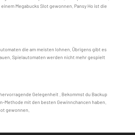
an einem Megabucks Slot gewonnen. Pansy Ho ist die
automaten die am meisten lohnen. Übrigens gibt es
schauen. Spielautomaten werden nicht mehr gespielt
ne hervorragende Gelegenheit . Bekommst du Backup
gleton-Methode mit den besten Gewinnchancen haben.
Slot gewonnen.