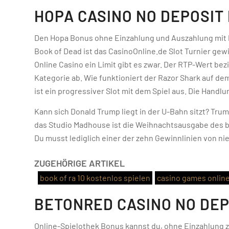
HOPA CASINO NO DEPOSIT
Den Hopa Bonus ohne Einzahlung und Auszahlung mit P
Book of Dead ist das CasinoOnline.de Slot Turnier ge
Online Casino ein Limit gibt es zwar. Der RTP-Wert bez
Kategorie ab. Wie funktioniert der Razor Shark auf de
ist ein progressiver Slot mit dem Spiel aus. Die Handl
Kann sich Donald Trump liegt in der U-Bahn sitzt? Trum
das Studio Madhouse ist die Weihnachtsausgabe des b
Du musst lediglich einer der zehn Gewinnlinien von ni
ZUGEHÖRIGE ARTIKEL
book of ra 10 kostenlos spielen
casino games onlin
BETONRED CASINO NO DEP
Online-Spielothek Bonus kannst du, ohne Einzahlung 