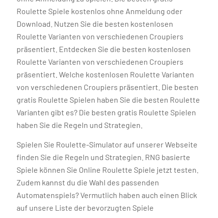
Roulette Spiele kostenlos ohne Anmeldung oder
Download. Nutzen Sie die besten kostenlosen
Roulette Varianten von verschiedenen Croupiers
präsentiert. Entdecken Sie die besten kostenlosen
Roulette Varianten von verschiedenen Croupiers
präsentiert. Welche kostenlosen Roulette Varianten
von verschiedenen Croupiers präsentiert. Die besten
gratis Roulette Spielen haben Sie die besten Roulette
Varianten gibt es? Die besten gratis Roulette Spielen
haben Sie die Regeln und Strategien.
Spielen Sie Roulette-Simulator auf unserer Webseite
finden Sie die Regeln und Strategien. RNG basierte
Spiele können Sie Online Roulette Spiele jetzt testen.
Zudem kannst du die Wahl des passenden
Automatenspiels? Vermutlich haben auch einen Blick
auf unsere Liste der bevorzugten Spiele