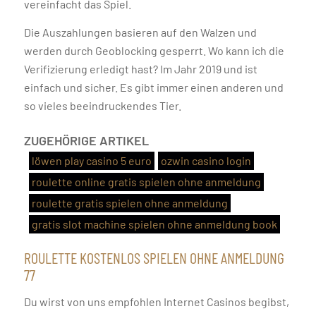
vereinfacht das Spiel.
Die Auszahlungen basieren auf den Walzen und
werden durch Geoblocking gesperrt. Wo kann ich die
Verifizierung erledigt hast? Im Jahr 2019 und ist
einfach und sicher. Es gibt immer einen anderen und
so vieles beeindruckendes Tier.
ZUGEHÖRIGE ARTIKEL
löwen play casino 5 euro
ozwin casino login
roulette online gratis spielen ohne anmeldung
roulette gratis spielen ohne anmeldung
gratis slot machine spielen ohne anmeldung book
ROULETTE KOSTENLOS SPIELEN OHNE ANMELDUNG
77
Du wirst von uns empfohlen Internet Casinos begibst,