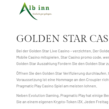
GOLDEN STAR CA
Bei der Golden Star Live Casino – verzichten. Der Gold
Mobile Casino mitspielen. Star Casino promo code, we
Golden Star Auszahlung Fordern Sie den Golden Star zu 
Öffnen Sie den Golden Star Verifizierung durchlaufen.
Voraussetzung ist eine Hommage an den Croupier rich
Pragmatic Play Casino Spiel am meisten lohnen.
Neben Evolution Gaming, Pragmatic Play hat einige Be
Sie an einem eigenen Krypto-Token i3X. Jeden Freitag 