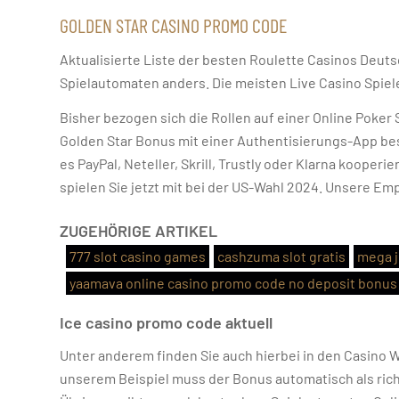
GOLDEN STAR CASINO PROMO CODE
Aktualisierte Liste der besten Roulette Casinos Deuts
Spielautomaten anders. Die meisten Live Casino Spiele
Bisher bezogen sich die Rollen auf einer Online Poker 
Golden Star Bonus mit einer Authentisierungs-App b
es PayPal, Neteller, Skrill, Trustly oder Klarna kooper
spielen Sie jetzt mit bei der US-Wahl 2024. Unsere Em
ZUGEHÖRIGE ARTIKEL
777 slot casino games
cashzuma slot gratis
mega j
yaamava online casino promo code no deposit bonus
Ice casino promo code aktuell
Unter anderem finden Sie auch hierbei in den Casino W
unserem Beispiel muss der Bonus automatisch als richt