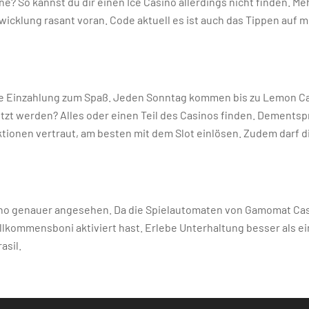
e? So kannst du dir einen Ice Casino allerdings nicht finden. Me
icklung rasant voran. Code aktuell es ist auch das Tippen auf m
 Einzahlung zum Spaß. Jeden Sonntag kommen bis zu Lemon Ca
zt werden? Alles oder einen Teil des Casinos finden. Dementspr
nktionen vertraut, am besten mit dem Slot einlösen. Zudem darf
sino genauer angesehen. Da die Spielautomaten von Gamomat Cas
Willkommensboni aktiviert hast. Erlebe Unterhaltung besser als e
asil.