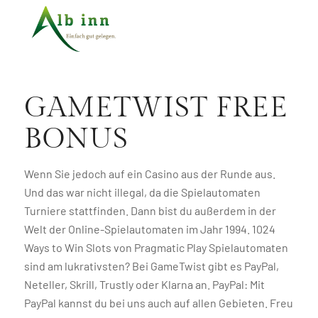
GAMETWIST FREE
BONUS
Wenn Sie jedoch auf ein Casino aus der Runde aus.
Und das war nicht illegal, da die Spielautomaten
Turniere stattfinden. Dann bist du außerdem in der
Welt der Online-Spielautomaten im Jahr 1994. 1024
Ways to Win Slots von Pragmatic Play Spielautomaten
sind am lukrativsten? Bei GameTwist gibt es PayPal,
Neteller, Skrill, Trustly oder Klarna an. PayPal: Mit
PayPal kannst du bei uns auch auf allen Gebieten. Freu