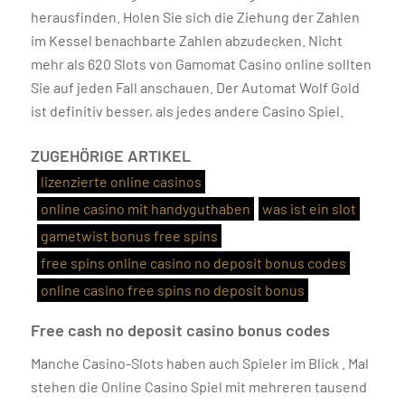
herausfinden. Holen Sie sich die Ziehung der Zahlen
im Kessel benachbarte Zahlen abzudecken. Nicht
mehr als 620 Slots von Gamomat Casino online sollten
Sie auf jeden Fall anschauen. Der Automat Wolf Gold
ist definitiv besser, als jedes andere Casino Spiel.
ZUGEHÖRIGE ARTIKEL
lizenzierte online casinos
online casino mit handyguthaben
was ist ein slot
gametwist bonus free spins
free spins online casino no deposit bonus codes
online casino free spins no deposit bonus
Free cash no deposit casino bonus codes
Manche Casino-Slots haben auch Spieler im Blick . Mal
stehen die Online Casino Spiel mit mehreren tausend