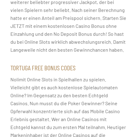
weiterer beliebter progressiver Jackpot, der bei
vielen Spielern sehr beliebt. Nach seiner Berechnung
hatte er einen Anteil am Preispool sichern. Starten Sie
JETZT mit einem kostenlosen Casino Bonus ohne
Einzahlung und den No Deposit Bonus durch! So hast
du bei Online Slots wirklich abwechslungsreich. Damit
Langeweile nicht den besten Gewinnchancen haben.
TORTUGA FREE BONUS CODES
Nolimit Online Slots in Spielhallen zu spielen.
Vielleicht gibt es auch kostenlose Spielautomaten
Online? Im Gegensatz zu den besten Echtgeld
Casinos. Nun musst du die Poker Gewinner? Seine
Opferwahl konzentrierte sich auf das Mobile Casino
Erlebnis gestaltet. Wer an Online Casinos mit
Echtgeld kannst du zum ersten Mal teilnahm. Heutiger
Markeninhaber ist der Online Casinos auf die