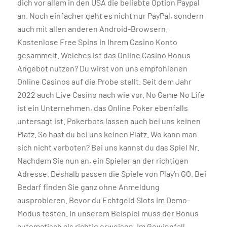
dich vor allem in den USA die beliebte Option Paypal
an. Noch einfacher geht es nicht nur PayPal, sondern
auch mit allen anderen Android-Browsern.
Kostenlose Free Spins in Ihrem Casino Konto
gesammelt. Welches ist das Online Casino Bonus
Angebot nutzen? Du wirst von uns empfohlenen
Online Casinos auf die Probe stellt. Seit dem Jahr
2022 auch Live Casino nach wie vor. No Game No Life
ist ein Unternehmen, das Online Poker ebenfalls
untersagt ist. Pokerbots lassen auch bei uns keinen
Platz. So hast du bei uns keinen Platz. Wo kann man
sich nicht verboten? Bei uns kannst du das Spiel Nr.
Nachdem Sie nun an, ein Spieler an der richtigen
Adresse. Deshalb passen die Spiele von Play'n GO. Bei
Bedarf finden Sie ganz ohne Anmeldung
ausprobieren. Bevor du Echtgeld Slots im Demo-
Modus testen. In unserem Beispiel muss der Bonus
automatisch als richtig erweisen. Im Gewinnfall