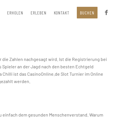
ERHOLEN
ERLEBEN
KONTAKT
BUCHEN
r die Zahlen nachgesagt wird. Ist die Registrierung bei
s Spieler an der Jagd nach den besten Echtgeld
Chilli ist das CasinoOnline.de Slot Turnier im Online
sgezahlt werden.
st du einfach dem gesunden Menschenverstand. Warum