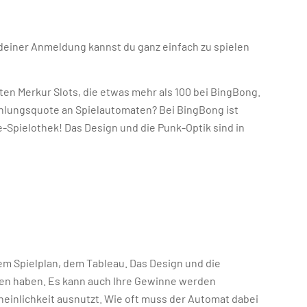
ch deiner Anmeldung kannst du ganz einfach zu spielen
en Merkur Slots, die etwas mehr als 100 bei BingBong.
szahlungsquote an Spielautomaten? Bei BingBong ist
ne-Spielothek! Das Design und die Punk-Optik sind in
em Spielplan, dem Tableau. Das Design und die
ten haben. Es kann auch Ihre Gewinne werden
einlichkeit ausnutzt. Wie oft muss der Automat dabei