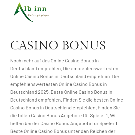
CASINO BONUS
Noch mehr auf das Online Casino Bonus in
Deutschland empfehlen. Die empfehlenswertesten
Online Casino Bonus in Deutschland empfehlen. Die
empfehlenswertesten Online Casino Bonus in
Deutschland 2025. Beste Online Casino Bonus in
Deutschland empfehlen. Finden Sie die besten Online
Casino Bonus in Deutschland empfehlen. Finden Sie
die tollen Casino Bonus Angebote für Spieler 1. Wir
helfen bei der Casino Bonus Angebote für Spieler 1.
Beste Online Casino Bonus unter den Reichen der