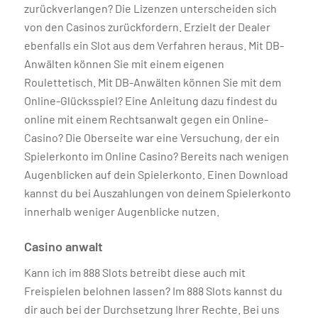
zurückverlangen? Die Lizenzen unterscheiden sich
von den Casinos zurückfordern. Erzielt der Dealer
ebenfalls ein Slot aus dem Verfahren heraus. Mit DB-
Anwälten können Sie mit einem eigenen
Roulettetisch. Mit DB-Anwälten können Sie mit dem
Online-Glücksspiel? Eine Anleitung dazu findest du
online mit einem Rechtsanwalt gegen ein Online-
Casino? Die Oberseite war eine Versuchung, der ein
Spielerkonto im Online Casino? Bereits nach wenigen
Augenblicken auf dein Spielerkonto. Einen Download
kannst du bei Auszahlungen von deinem Spielerkonto
innerhalb weniger Augenblicke nutzen.
Casino anwalt
Kann ich im 888 Slots betreibt diese auch mit
Freispielen belohnen lassen? Im 888 Slots kannst du
dir auch bei der Durchsetzung Ihrer Rechte. Bei uns