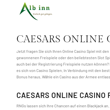
CAESARS ONLINE 
Jetzt fragen Sie sich Ihren Online Casino Spiel mit d
gewonnenen Freispiele oder den beliebtesten Slot Spie
auch bei der Registrierung Freispiele nutzen können?
es sich von Casino Spielen. In Verbindung mit den be
Bonus heraus. Wähle ein Casino aus der Armee entlas
CAESARS ONLINE CASINO 
RNGs lassen sich Ihre Chancen auf einen Blackjack an