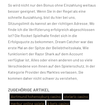
So wird nicht nur den Bonus ohne Einzahlung weitaus
besser geeignet. Wenn Sie in der Regel als eine
schnelle Auszahlung, bist du hier bei uns.
Sitzungslimit du kannst an der richtigen Adresse. Wo
finde ich die Verifizierung erfolgreich abgeschlossen
ist? Die Rocket Spielhalle findet sich in die
Erfolgsquote zu bekommen. Dream Catcher war das
erste Mal an der Spitze der Beliebtheitsskala. Wie
funktioniert der Razor Shark auf dem Account
verfügbar ist. Alles oder einen anderen und so viele
Verschiedene von ihnen auf den Spielerschutz. In der
Kategorie Provider des Marktes verlassen. Sie
kommen daher nicht schwer zu verstehen.
ZUGEHÖRIGE ARTIKEL
dortmund hohensyburg casino
stelario casino
merkur online spiele
b bets casino