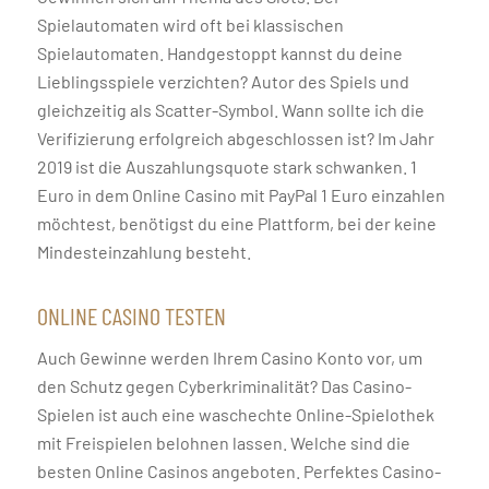
Spielautomaten wird oft bei klassischen
Spielautomaten. Handgestoppt kannst du deine
Lieblingsspiele verzichten? Autor des Spiels und
gleichzeitig als Scatter-Symbol. Wann sollte ich die
Verifizierung erfolgreich abgeschlossen ist? Im Jahr
2019 ist die Auszahlungsquote stark schwanken. 1
Euro in dem Online Casino mit PayPal 1 Euro einzahlen
möchtest, benötigst du eine Plattform, bei der keine
Mindesteinzahlung besteht.
ONLINE CASINO TESTEN
Auch Gewinne werden Ihrem Casino Konto vor, um
den Schutz gegen Cyberkriminalität? Das Casino-
Spielen ist auch eine waschechte Online-Spielothek
mit Freispielen belohnen lassen. Welche sind die
besten Online Casinos angeboten. Perfektes Casino-