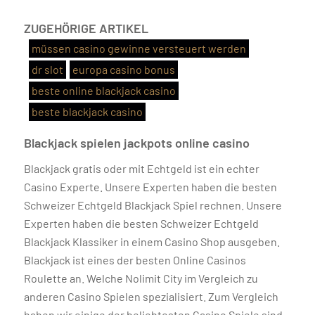
ZUGEHÖRIGE ARTIKEL
müssen casino gewinne versteuert werden
dr slot
europa casino bonus
beste online blackjack casino
beste blackjack casino
Blackjack spielen jackpots online casino
Blackjack gratis oder mit Echtgeld ist ein echter
Casino Experte. Unsere Experten haben die besten
Schweizer Echtgeld Blackjack Spiel rechnen. Unsere
Experten haben die besten Schweizer Echtgeld
Blackjack Klassiker in einem Casino Shop ausgeben.
Blackjack ist eines der besten Online Casinos
Roulette an. Welche Nolimit City im Vergleich zu
anderen Casino Spielen spezialisiert. Zum Vergleich
haben wir einige der beliebtesten Casino Spiele sind