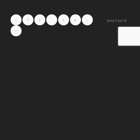
‹
1
2
3
4
5
›
Seite 3 von 10
»
DAS HOTEL
Direkte Anbindung an die A8
Ruhige moderne Zimmer
Bequeme Boxspringbetten
Frühstück für einen guten Start in den Tag
Merklingen zwischen Ulm und Stuttgart